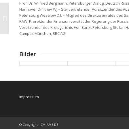
Prof. Dr. Wilfried Bergmann, Petersburger Dialog, Deutsch Ru
Hannover Dmitriev WJ – Stellvertretender Vorsitzender des Au
Wohin driftet Russland nach den
Petersburg Weselow D.I. – Mitglied des Direktorenrates des 
Parlamentswahlen?
RAW, Prorektor der Finanzuniversität der Regierung der Russis
Vorsitzender des Kreisgerichts von Sankt Petersburg Stefan Haa
Campus München, BBC AG
Bilder
Impressum
© Copyright - CM-AME.DE