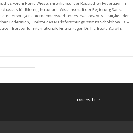
ssisches Forum Heino Wiese, Ehrenkonsul der Russischen Föderation in
sschusses für Bildung, Kultur und Wissenschaft der Regierung Sankt
Sankt Petersburger Unternehmensverbandes Zwetkow W.A. – Mitglied der
chen Föderation, Direktor des Marktforschungsinstituts Scholobow J.B. –
ke – Berater für internationale Finanzfragen Dr. h.c. Beata Baroth,
Datenschutz