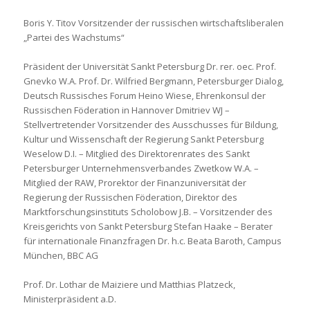
Boris Y. Titov Vorsitzender der russischen wirtschaftsliberalen
„Partei des Wachstums“
Präsident der Universität Sankt Petersburg Dr. rer. oec. Prof.
Gnevko W.A. Prof. Dr. Wilfried Bergmann, Petersburger Dialog,
Deutsch Russisches Forum Heino Wiese, Ehrenkonsul der
Russischen Föderation in Hannover Dmitriev WJ –
Stellvertretender Vorsitzender des Ausschusses für Bildung,
Kultur und Wissenschaft der Regierung Sankt Petersburg
Weselow D.I. – Mitglied des Direktorenrates des Sankt
Petersburger Unternehmensverbandes Zwetkow W.A. –
Mitglied der RAW, Prorektor der Finanzuniversität der
Regierung der Russischen Föderation, Direktor des
Marktforschungsinstituts Scholobow J.B. – Vorsitzender des
Kreisgerichts von Sankt Petersburg Stefan Haake – Berater
für internationale Finanzfragen Dr. h.c. Beata Baroth, Campus
München, BBC AG
Prof. Dr. Lothar de Maiziere und Matthias Platzeck,
Ministerpräsident a.D.