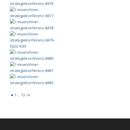
◄
1
...
13
14